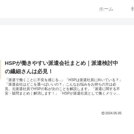
ホーム
HSPが働きやすい派遣会社まとめ｜派遣検討中
の繊細さんは必見！
「派遣で働くことに不安を感じる...」「HSPは派遣社員に向いている？」
「派遣会社はどこを選べばいいの？」こんなお悩みをお持ちの方は必
見。元派遣社員でHSPの私が次のことを解説します。「派遣に関する不
安・疑問まとめ｜解消します！」「HSPが派遣社員として働くメリッ
ト」「おすすめの派遣会社５選！元派遣社員が解説」
2024.05.05